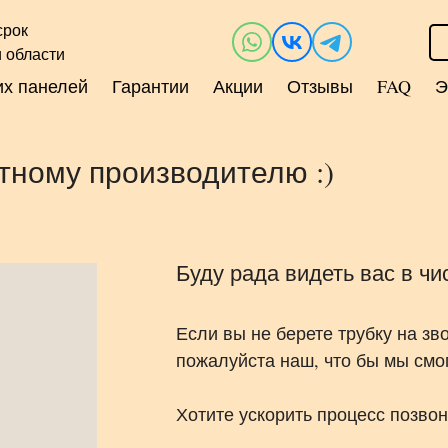
срок
 области
их панелей
Гарантии
Акции
Отзывы
FAQ
Э
тному производителю :)
Буду рада видеть вас в ч
Если вы не берете трубку на зв
пожалуйста наш, что бы мы смог
Хотите ускорить процесс позвон